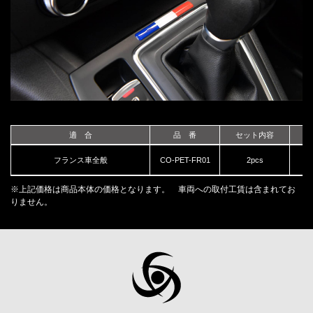
適 合
品 番
セット内容
フランス車全般
CO-PET-FR01
2pcs
(税
※上記価格は商品本体の価格となります。 車両への取付工賃は含まれてお
りません。