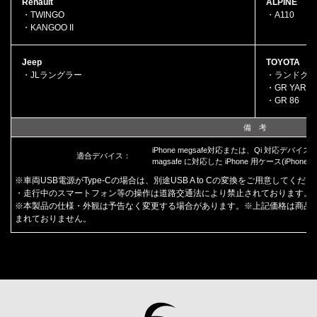
Renault
ALPINE
・TWINGO
・A110
・KANGOO II
Jeep
TOYOTA
・JLラングラー
・ランドクルー
・GR YARIS 
・GR 86
備 考
iPhone megsafe対応または、Qi 対応デバイス
適合デバイス：
magsafe に対応した iPhone 用ケース(iPho
※車両USB電源がType-Cの場合は、別途USB A to Cの変換をご用意してくだ
・走行中のスマートフォン等の操作は道路交通法により禁止されております。
※本製品の仕様・外観は予告なく変更する場合があります。※上記価格は商品
まれておりません。