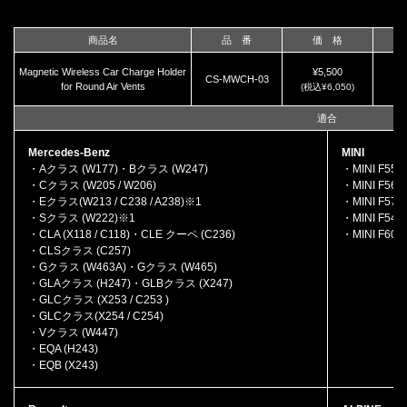
商品名
品 番
価 格
Magnetic Wireless Car Charge Holder
¥5,500
CS-MWCH-03
for Round Air Vents
(税込¥6,050)
適合
Mercedes-Benz
MINI
・Aクラス (W177)・Bクラス (W247)
・MINI F55
・Cクラス (W205 / W206)
・MINI F56
・Eクラス(W213 / C238 / A238)※1
・MINI F57
・Sクラス (W222)※1
・MINI F54
・CLA (X118 / C118)・CLE クーペ (C236)
・MINI F60
・CLSクラス (C257)
・Gクラス (W463A)・Gクラス (W465)
・GLAクラス (H247)・GLBクラス (X247)
・GLCクラス (X253 / C253 )
・GLCクラス(X254 / C254)
・Vクラス (W447)
・EQA (H243)
・EQB (X243)