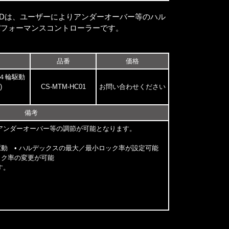
“RACE LCDは、ユーザーによりアンダーオーバー等のハル
パフォーマンスコントローラーです。
品番
価格
 ４輪駆動
)
CS-MTM-HC01
お問い合わせください
備考
アンダーオーバー等の調節が可能となります。
駆動 • ハルデックスの最大／最小ロック率が設定可能
ック率の変更が可能
す。