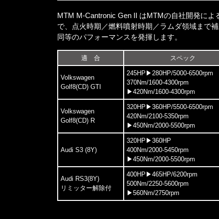
MTM M-Cantronic Gen II はMTMの自
で、点火時期／燃料噴射時期／ラムダ領域まで補正
同等のパフォーマンスを発揮します。
適 合
スペック
245HP▶280HP/
5000-6500rpm
Volkswagen
370Nm/
1600-4300rpm
Golf8(CD) GTI
▶420Nm/
1600-4300rpm
320HP▶360HP/
5500-6500rpm
Volkswagen
420Nm/
2100-5350rpm
Golf8(CD) R
▶450Nm/
2000-5500rpm
320HP▶360HP
Audi S3 (8Y)
400Nm/
2000-5450rpm
▶450Nm/
2000-5500rpm
400HP▶465HP/
6200rpm
Audi RS3(8Y)
500Nm/
2250-5600rpm
リミッター解除付
▶560Nm/
2750rpm