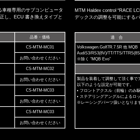
社開発による車種専用のサブコンピュータ
MTM Haldex control 
し、ECU 書き換えタイプと
デックスの調整を可能にする
品番・価格
適 合
Volkswagen.
Golf7R.7.5R
他 MQB
CS-MTM-MC01
AudiS3/RS3(8V)/
TT/TTS/TTRS(8S
お問い合わせください
※除く “MQB Evo”
CS-MTM-MC02
製品を装着して調整して頂く事で
お問い合わせください
以下のような設定が可能です。
CS-MTM-MC03
• フロントアクスル（前輪）のみ
• ステアリングアングルによるロ
お問い合わせください
※レーシングパーツ扱いとなりま
CS-MTM-MC03
お問い合わせください