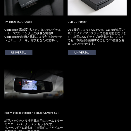
TV Tuner ISDB-900R
USB CD Player
CodeTech”高感度”地上デジタルテレビチュ
USB接続によってCD-ROM、CD-Rが車両の
ーナーでワンランク上の映像を実現!!
マルチメディアシステムで再生可能となりま
CodeTechの技術と挑戦により創り上げたテ
す。車両にCDドライブが搭載されていなく
レビチューナーを、ぜひあなたの愛車へ。
ても、本商品を使用することでCD音源をお
楽しみいただけます。
UNIVERSAL
UNIVERSAL
Room Mirror Monitor + Back Camera SET
純正バックカメラ非搭載車用のルームミラー
モニター＋バックカメラ セットです。
リバースギアに連動して自動的にリアビュー