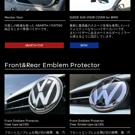
Monitor Vizor
SUEDE SUN VISOR COVER for BMW
日差しの軽減を狙った ABARTH / FIAT500
素材に最高級のスエード生地を使用したハイ
純正モニター専用バイザーです。
クォリティーなサンバイザーカバーです。
またバイザーにあるカードホルダーとミラー
も使えるように設計しています。
ABARTH•FIAT
BMW
Front&Rear Emblem Protector
Front Emblem Protector
Front Emblem Protector
Clear type (φ130)
Clear Smoke type (φ130)
フロントエンブレムを飛び石の衝撃、傷、汚
フロントエンブレムを飛び石の衝撃、傷、汚