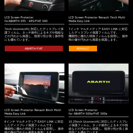
LCD Screen Protector
LCD Screen Protector Renault 7inch Multi
forABARTH 595・695/FIAT 500
Media Easy Link
7inch Uconnect®に対応したディスプレイ保
7インチ マルチメディア EASY LINK に対応
護フィルム。タッチ操作によるキズや指紋な
したディスプレイ保護フィルムです。
どの汚れから保護し、指滑り性が良く操作性
機能性に優れた特殊フィルムを採用し、操作
にも優れています。
時の傷や汚れから画面を保護します。
ABARTH•FIAT
RENAULT
LCD Screen Protector Renault 8inch Multi
LCD Screen Protector
Media Easy Link
for ABARTH 500e/FIAT 500e
8インチ マルチメディア EASY LINK に対応
10.25inch Uconnect®に対応したディスプレ
したディスプレイ保護フィルムです。
イ保護フィルム。タッチ操作によるキズや指
機能性に優れた特殊フィルムを採用し、操作
紋などの汚れから保護し、指滑り性が良く操
時の傷や汚れから画面を保護します。
作性にも優れています。