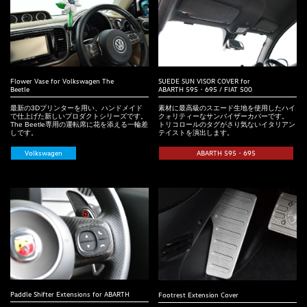
Flower Vase for Volkswagen The
SUEDE SUN VISOR COVER for
Beetle
ABARTH 595・695 / FIAT 500
最新の3Dプリンターを用い、ハンドメイド
素材に最高級のスエード生地を使用したハイ
で仕上げた新しいプロダクトシリーズです。
クォリティーなサンバイザーカバーです。
The Beetle専用の運転席に花を添える一輪差
トリコロールのタグがさり気ないイタリアン
しです。
テイストを演出します。
Volkswagen
ABARTH 595・695
Paddle Shifter Extensions for ABARTH
Footrest Extension Cover