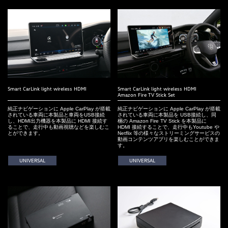
Smart CarLink light wireless HDMI
Smart CarLink light wireless HDMI
Amazon Fire TV Stick Set
純正ナビゲーションに Apple CarPlay が搭載
純正ナビゲーションに Apple CarPlay が搭載
されている車両に本製品と車両をUSB接続
されている車両に本製品を USB接続し、同
し、HDMI出力機器を本製品に HDMI 接続す
梱の Amazon Fire TV Stick を本製品に
ることで、走行中も動画視聴などを楽しむこ
HDMI 接続することで、走行中もYoutube や
とができます。
Netflix 等の様々なストリーミングサービスの
動画コンテンツアプリを楽しむことができま
す。
UNIVERSAL
UNIVERSAL