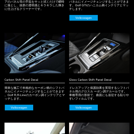
アのパネル等の手垢をサッと拭くだけで瞬時
パネルにイメージチェンジすることができま
に落とし、抜群の透明感とキラキラした輝き
す。Golf GTIのハニカム柄インテリアとマッ
に仕上げるクリーナーです。
チします。
Volkswagen
Carbon Shift Panel Decal
Gloss Carbon Shift Panel Decal
簡単な施工で本格的なカーボン柄のシフトパ
ドレスアップと保護効果を実現するシフトパ
ネルにイメージチェンジすることができます
ネル用のグロスカ ーボン調デカールです。
。Golf R,R-Lineのカーボン調インテリアとマ
車種専用の形状で、曲面にも追従する貼りや
ッチします。
すいフィルムです。
Volkswagen
Volkswagen