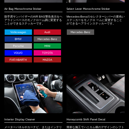
Air Bag Monochrome Sticker
Select Lever Monochrome Sticker
助手席サンバイザーのAIR BAG警告表示をヘ
Mercedes-Benzのセレクターレバーの黄色い
アラインベースのモノクローム調に変更する
ステッカーをモノクロ ームに変更すること
ことができるステッカーです。
ができるヘアラインステッカーです。
Volkswagen
Audi
Mercedes-Benz
BMW
Mercedes-Benz
Porsche
MINI
VOLVO
TOYOTA
FIAT/ABARTH
MAZDA
Interior Display Cleaner
Honeycomb Shift Panel Decal
メーターパネルやカーナビ、またはインテリ
簡単な施工でハニカム柄のデザインのシフト