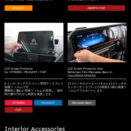
RENAULT
ABARTH•FIAT
LCD Screen Protector
LCD Screen Protector Anti-
for CITROËN / PEUGEOT / FIAT
Reflection Film Mercedes-Benz G-
Class(W465/W463A)
8 インチ タッチスクリーン専用ディスプレイ
12.3インチのメーターパネルと12.3インチの
保護フ ィルムです。
センターディスプレイの2画面を1枚の保護フ
機能性に優れた特殊フィルムを採用し、操作
ィルムでフルカバーします。
時の傷や汚れから画面を保護します。
CITROËN
PEUGEOT
Mercedes-Benz
FIAT
Interior Accessories