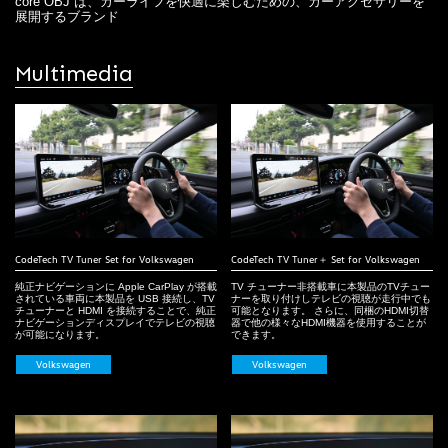
core OBJ は、カーライフを快適に楽しむための、カーアクセサリーを
展開するブランド
Multimedia
CodeTech TV Tuner Set for Volkswagen
CodeTech TV Tuner＋ Set for Volkswagen
純正ナビゲーションに Apple CarPlay が搭載
TV チューナー非搭載車に本製品のTVチュー
されている車両に本製品を USB 接続し、TV
ナーを取り付けしテレビの視聴が走行中でも
チューナーと HDMI を接続することで、純正
可能となります。 さらに、同梱のHDMI切替
ナビゲーションディスプレイでテレビの視聴
器で他の様々なHDMI機器を使用することが
が可能になります。
できます。
Volkswagen
Volkswagen