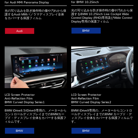
for BMW 10.25inch
for Audi MMI Panorama Display
光の写り込みを防ぎ操作時の傷や汚れから保
光の写り込みを防ぎ操作時の傷や汚れから保
護するBMW 10.25inch Live Cockpit Wide
護するAudi MMIパノラマディスプレイ全体
Control Display (RHD)専用及びWide Control
をカバーする保護フィルム
Display専用の保護フィルム
BMW
Audi
LCD Screen Protector
LCD Screen Protector
Anti-Reflection Film
Anti-Reﬂection Film
BMW Curved Display Series1
BMW Curved Display Series2
BMW iDrive8.5/iDrive9専用の、メーターから
BMW iDrive9専用の、メーターからコントロ
コントロールディスプレイまでのBMWカー
ールディスプレイまでのBMW カーブド・デ
ブド・ディスプレイ全体をカバーする保護フ
ィスプレイ全体をカバーする保護フィルムで
ィルムです。
す。
BMW
BMW