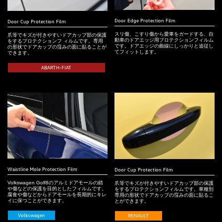
Door Edge Protection Film
Door Cup Protection Film
スリ傷、こすり傷から愛車をガードする、自
爪等でキズが付きやすいドアカップ部の保護
動車のドアエッジ用プロテクションフィルム
をするプロテクションフ ィルムです。専用
です。ドアエッジの曲線にしっかりと追従し
の形状でドアカップの窪みの面に貼ることが
てフィットします。
できます。
ABARTH•FIAT
Waistline Mole Protection Film
Door Cup Protection Film
Volkswagen Golf8のアルミドアモールの錆
爪等でキズが付きやすいドアカップ部の保護
や傷などの保護を目的としたフィルムです。
をするプロテクションフィルムです。車種別
腐食や傷などからドアモールを長期的にキレ
専用の形状でドアカップの窪みの面に貼るこ
イに保つことができます。
とができます。
Volkswagen
RENAULT