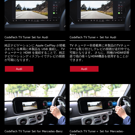
CodeTech TV Tuner Set for Audi
CodeTech TV Tuner＋ Set for Audi
純正ナビゲーションに Apple CarPlay が搭載
TV チューナー非搭載車に本製品のTVチュー
されている車両に本製品を USB 接続し、TV
ナーを取り付けしテレビの視聴が走行中でも
チューナーと HDMI を接続することで、純正
可能となります。 さらに、同梱のHDMI切替
ナビゲーションディスプレイでテレビの視聴
器で他の様々なHDMI機器を使用することが
が可能になります。
できます。
Audi
Audi
CodeTech TV Tuner Set for Mercedes-Benz
CodeTech TV Tuner＋ Set for Mercedes-
Benz