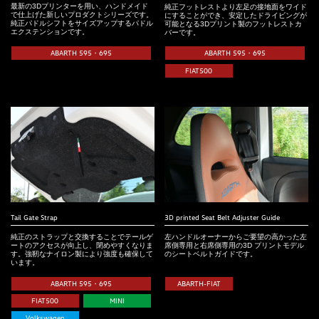
最新の3Dプリンターを用い、ハンドメイド
純正フットレストより左足の接地面をワイド
で仕上げた新しいプロダクトシリーズです。
にすることができ、安定したドライビングが
純正パドルシフトをサイズアップするパドル
可能となる3Dプリント製のフットレストカ
エクステンションです。
バーです。
ABARTH 595・695
ABARTH 595・695
FIAT500
Tail Gate Strap
3D printed Seat Belt Adjuster Guide
純正のストラップと交換することでテールゲ
左ハンドルオーナーからご要望の高かった左
ートのアクセスが向上し、閉めやすくなりま
席側専用と右席側専用の3D プリントモデル
す。強靭なナイロン製により強度も確保して
のシートベルトガイドです。
います。
ABARTH 595・695
ABARTH-FIAT
FIAT500
MINI
Volkswagen