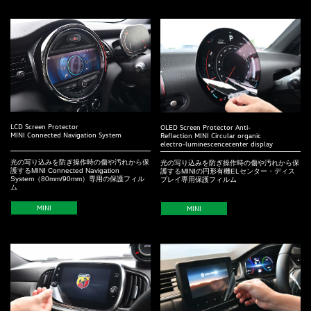
LCD Screen Protector
OLED Screen Protector Anti-
MINI Connected Navigation System
Reflection MINI Circular organic
electro-luminescencecenter display
光の写り込みを防ぎ操作時の傷や汚れから保
光の写り込みを防ぎ操作時の傷や汚れから保
護するMINI Connected Navigation
護するMINIの円形有機ELセンター・ディス
System（80mm/90mm）専用の保護フィル
プレイ専用保護フィルム
ム
MINI
MINI