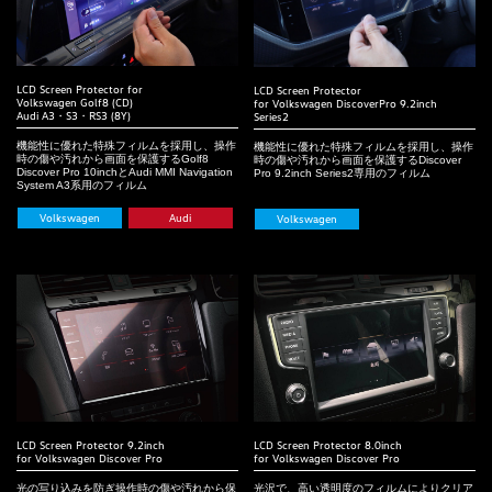
LCD Screen Protector for
LCD Screen Protector
Volkswagen Golf8 (CD)
for Volkswagen DiscoverPro 9.2inch
Audi A3・S3・RS3 (8Y)
Series2
機能性に優れた特殊フィルムを採用し、操作
機能性に優れた特殊フィルムを採用し、操作
時の傷や汚れから画面を保護するGolf8
時の傷や汚れから画面を保護するDiscover
Discover Pro 10inchとAudi MMI Navigation
Pro 9.2inch Series2専用のフィルム
System A3系用のフィルム
Volkswagen
Audi
Volkswagen
LCD Screen Protector 9.2inch
LCD Screen Protector 8.0inch
for Volkswagen Discover Pro
for Volkswagen Discover Pro
光の写り込みを防ぎ操作時の傷や汚れから保
光沢で、高い透明度のフィルムによりクリア