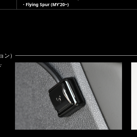
・Flying Spur (MY’20~)
ション）
ド