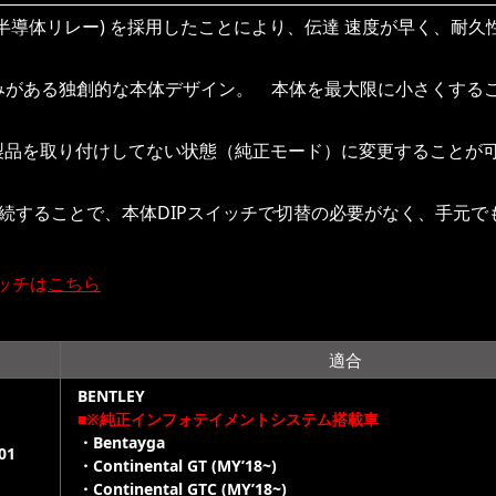
(半導体リレー) を採用したことにより、伝達 速度が早く、耐
みがある独創的な本体デザイン。 本体を最大限に小さくする
り製品を取り付けしてない状態（純正モード）に変更することが可
を接続することで、本体DIPスイッチで切替の必要がなく、手元
イッチは
こちら
適合
BENTLEY
■※純正インフォテイメントシステム搭載車
・Bentayga
01
・Continental GT (MY’18~)
・Continental GTC (MY’18~)