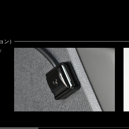
ション）
ド